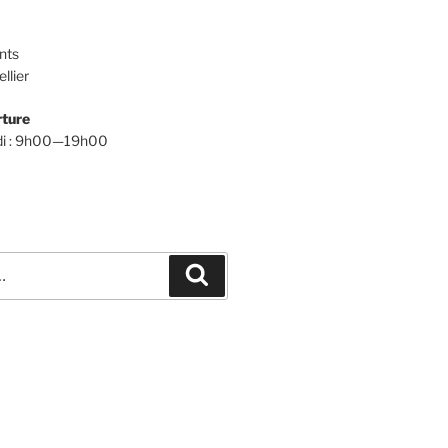
nts
llier
rture
udi : 9h00—19h00
Recherche