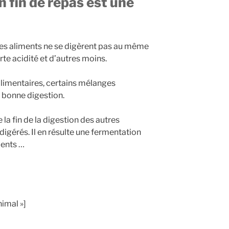
n fin de repas est une
 les aliments ne se digèrent pas au même
rte acidité et d’autres moins.
limentaires, certains mélanges
e bonne digestion.
 la fin de la digestion des autres
igérés. Il en résulte une fermentation
ments …
imal »]