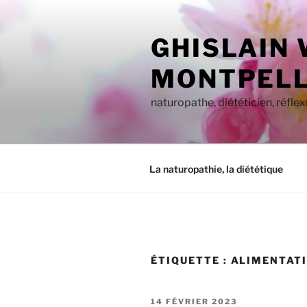
Aller
au
GHISLAIN
contenu
principal
MONTPELL
naturopathe, diététicien, réfle
La naturopathie, la diététique
ÉTIQUETTE :
ALIMENTAT
PUBLIÉ
14 FÉVRIER 2023