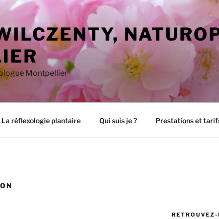
 WILCZENTY, NATURO
IER
xologue Montpellier
La réflexologie plantaire
Qui suis je ?
Prestations et tarif
ION
RETROUVEZ-