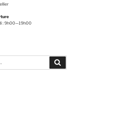
llier
rture
udi : 9h00—19h00
Recherche