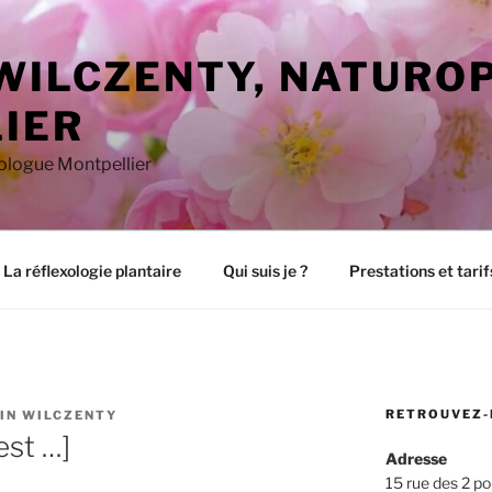
 WILCZENTY, NATURO
IER
xologue Montpellier
La réflexologie plantaire
Qui suis je ?
Prestations et tarif
RETROUVEZ-
IN WILCZENTY
est …]
Adresse
15 rue des 2 po