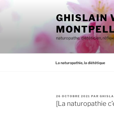
Aller
au
GHISLAIN
contenu
principal
MONTPELL
naturopathe, diététicien, réfle
La naturopathie, la diététique
PUBLIÉ
26 OCTOBRE 2021
PAR
GHISLA
LE
[La naturopathie c’