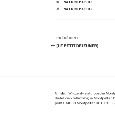
CATÉGORIES
NATUROPATHIE
ÉTIQUETTES
NATUROPATHIE
Navigation
Article
PRÉCÉDENT
de
précédent
[LE PETIT DEJEUNER]
l’article
Ghislain Wilczenty, naturopathe Montp
diététicien réflexologue Montpellier 1
ponts 34000 Montpellier 06 61 81 33