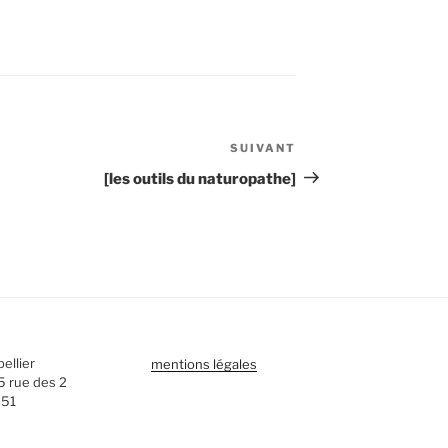
SUIVANT
Article
suivant
[les outils du naturopathe]
ellier
mentions légales
5 rue des 2
 51