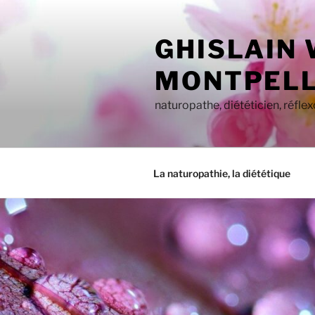
Aller
au
GHISLAIN
contenu
principal
MONTPELL
naturopathe, diététicien, réfle
La naturopathie, la diététique