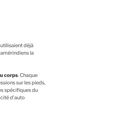
’utilisaient déjà
s amérindiens la
du corps
. Chaque
ssions sur les pieds,
es spécifiques du
acité d’auto