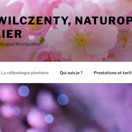
 WILCZENTY, NATURO
IER
xologue Montpellier
La réflexologie plantaire
Qui suis je ?
Prestations et tarif