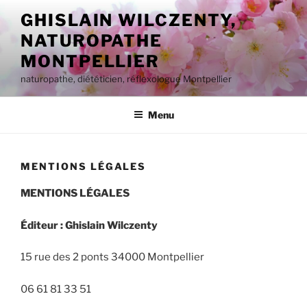
Aller
GHISLAIN WILCZENTY,
au
NATUROPATHE
contenu
principal
MONTPELLIER
naturopathe, diététicien, réflexologue Montpellier
Menu
MENTIONS LÉGALES
MENTIONS LÉGALES
Éditeur :
Ghislain Wilczenty
15 rue des 2 ponts 34000 Montpellier
06 61 81 33 51