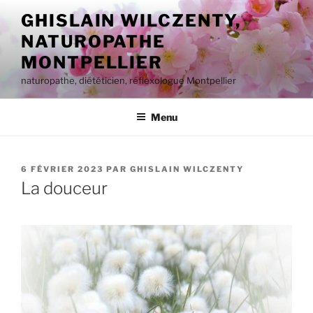
Aller
GHISLAIN WILCZENTY,
au
NATUROPATHE
contenu
principal
MONTPELLIER
naturopathe, diététicien, réflexologue Montpellier
Menu
PUBLIÉ
6 FÉVRIER 2023
PAR
GHISLAIN WILCZENTY
LE
La douceur