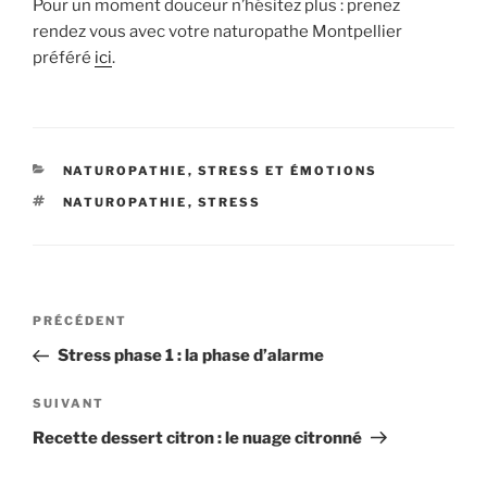
Pour un moment douceur n’hésitez plus : prenez
rendez vous avec votre naturopathe Montpellier
préféré
ici
.
CATÉGORIES
NATUROPATHIE
,
STRESS ET ÉMOTIONS
ÉTIQUETTES
NATUROPATHIE
,
STRESS
Navigation
Article
PRÉCÉDENT
de
précédent
Stress phase 1 : la phase d’alarme
l’article
Article
SUIVANT
suivant
Recette dessert citron : le nuage citronné