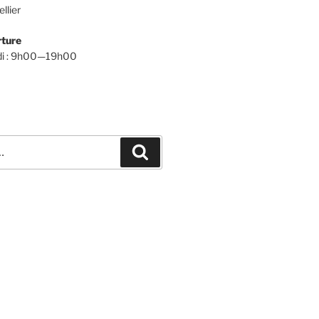
llier
rture
udi : 9h00—19h00
Recherche