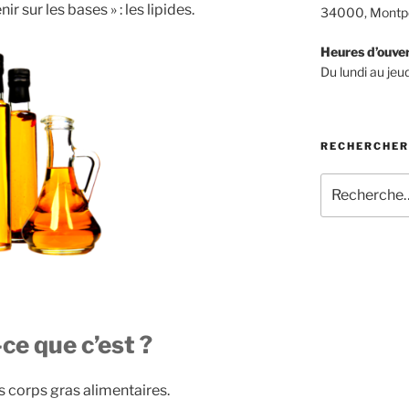
ir sur les bases » : les lipides.
34000, Montpe
Heures d’ouve
Du lundi au je
RECHERCHER
Recherche
pour
:
-ce que c’est ?
es corps gras alimentaires.