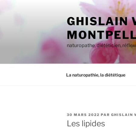
Aller
au
GHISLAIN
contenu
principal
MONTPELL
naturopathe, diététicien, réfle
La naturopathie, la diététique
PUBLIÉ
30 MARS 2022
PAR
GHISLAIN 
LE
Les lipides