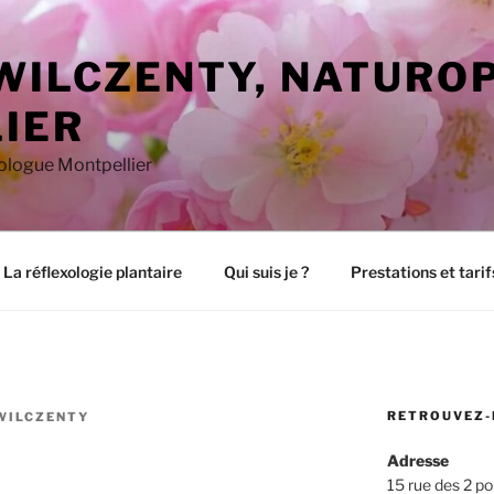
 WILCZENTY, NATURO
IER
xologue Montpellier
La réflexologie plantaire
Qui suis je ?
Prestations et tarif
RETROUVEZ-
WILCZENTY
Adresse
15 rue des 2 po