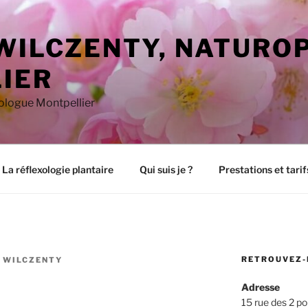
 WILCZENTY, NATURO
IER
xologue Montpellier
La réflexologie plantaire
Qui suis je ?
Prestations et tarif
RETROUVEZ-
N WILCZENTY
3
Adresse
15 rue des 2 po