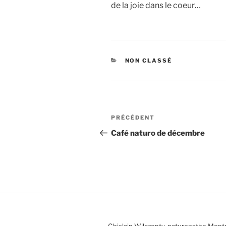
de la joie dans le coeur…
CATÉGORIES
NON CLASSÉ
Navigation
Article
PRÉCÉDENT
de
précédent
Café naturo de décembre
l’article