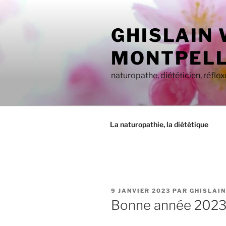
Aller
au
GHISLAIN
contenu
principal
MONTPELL
naturopathe, diététicien, réfle
La naturopathie, la diététique
PUBLIÉ
9 JANVIER 2023
PAR
GHISLAI
LE
Bonne année 202