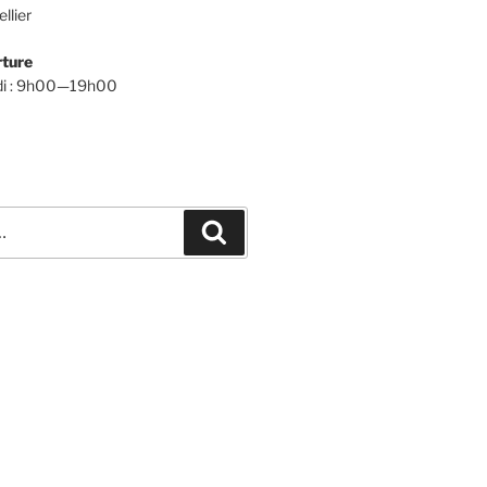
llier
rture
udi : 9h00—19h00
Recherche